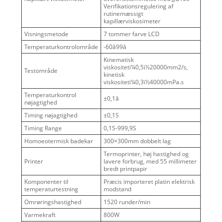
Verifikationsregulering af
rutinemæssigt
kapillærviskosimeter
Visningsmetode
7 tommer farve LCD
Temperaturkontrolområde
-60â99â
Kinematisk
viskositetï¼0,5ï½20000mm2/s,
Testområde
kinetisk
viskositetï¼0,3ï½40000mPa.s
Temperaturkontrol
±0,1â
nøjagtighed
Timing nøjagtighed
±0,1S
Timing Range
0,1S-999,9S
Homoeotermisk badekar
300×300mm dobbelt lag
Termoprinter, høj hastighed og
Printer
lavere forbrug, med 55 millimeter
bredt printpapir
Komponenter til
Præcis importeret platin elektrisk
temperaturtestning
modstand
Omrøringshastighed
1520 runder/min
Varmekraft
800W