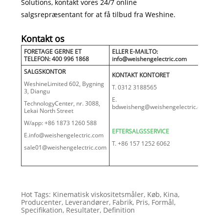
Solutions, kontakt vores 24/7 online
salgsrepræsentant for at få tilbud fra Weshine.
Kontakt os
FORETAGE GERNE ET
ELLER E-MAILTO:
TELEFON: 400 996 1868
info@weishengelectric.com
SALGSKONTOR
KONTAKT KONTORET
WeshineLimited 602, Bygning
T. 0312 3188565
3, Diangu
E.
TechnologyCenter, nr. 3088,
bdweisheng@weishengelectric.com
Lekai North Street
W/app: +86 1873 1260 588
EFTERSALGSSERVICE
E.info@weishengelectric.com
T. +86 157 1252 6062
sale01@weishengelectric.com
Hot Tags: Kinematisk viskositetsmåler, Køb, Kina,
Producenter, Leverandører, Fabrik, Pris, Formål,
Specifikation, Resultater, Definition