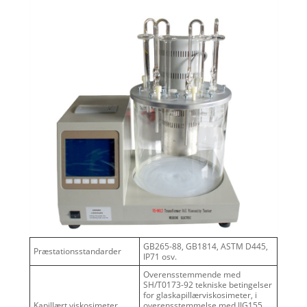
GB265-88, GB1814, ASTM D445,
Præstationsstandarder
IP71 osv.
Overensstemmende med
SH/T0173-92 tekniske betingelser
for glaskapillærviskosimeter, i
Kapillært viskosimeter
overensstemmelse med JJG155