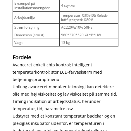
Eksempel på
4 stykker
installationsmængder
Temperatur: 0âï½40â Relativ
Arbejdsmiljø
luftfugtighed:ï¼80%
Strømforsyning
AC220V±10% 50Hz
Dimension (størst)
560*370*520ï¼L*B*Hï¼
Vægt
13 kg
Fordele
Avanceret enkelt chip kontrol; intelligent
temperaturkontrol; stor LCD-farveskærm med
betjeningspromptmenu.
Unik og avanceret modulær teknologi kan detektere
olie med høj viskositet og lav viskositet på samme tid.
Timing indikation af arbejdsstatus, herunder
temperatur, tid, parametre osv.
Udstyret med et konstant temperatur badekar og en
plexiglas inkubator udenfor, er temperaturen i
badekarret ensartet, og temperaturkontrollen er