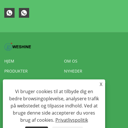
HJEM
OM OS
PRODUKTER
NYHEDER
HENT
SEND FORESPØRGSEL
X
KONTAKT OS
VR
Vi bruger cookies til at tilbyde dig en
bedre browsingoplevelse, analysere trafik
på webstedet og tilpasse indhold. Ved at
Copyright © 2022 Weshine Electric Manufacturing Co., Ltd. -
bruge denne side accepterer du vores
Transformatortestere, Hipot-testere, Isoleringstestere - Alle
brug af cookies.
Privatlivspolitik
rettigheder forbeholdes